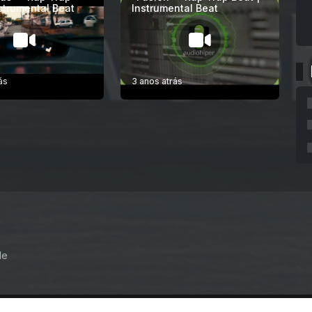
nstrumental Beat
Instrumental Beat
ás
3 anos atrás
de