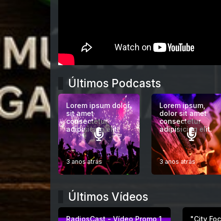
Últimos Podcasts
Lorem ipsum dolor
Lorem ipsum,
sit amet
dolor sit amet
consectetur
consectetur
adipisicing elit.
adipisicing elit.
3 anos atrás
3 anos atrás
Últimos Vídeos
RadiosCast - Vídeo Promo 1
"City Fo