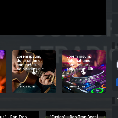
Lorem ipsum,
Lorem ipsum,
dolor sit amet
dolor sit amet
consectetur
consectetur
adipisicing elit.
adipisicing elit.
3 anos atrás
3 anos atrás
cus" - Rap Trap
"Fusion" - Rap Trap Beat |